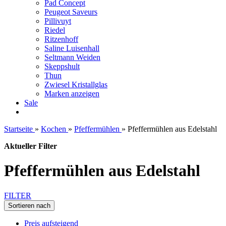
Pad Concept
Peugeot Saveurs
Pillivuyt
Riedel
Ritzenhoff
Saline Luisenhall
Seltmann Weiden
Skeppshult
Thun
Zwiesel Kristallglas
Marken anzeigen
Sale
Startseite
»
Kochen
»
Pfeffermühlen
»
Pfeffermühlen aus Edelstahl
Aktueller Filter
Pfeffermühlen aus Edelstahl
FILTER
Sortieren nach
Preis aufsteigend