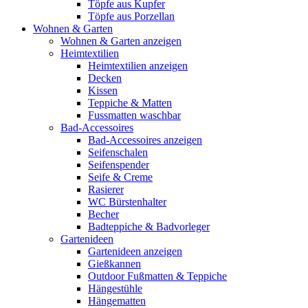
Töpfe aus Kupfer
Töpfe aus Porzellan
Wohnen & Garten
Wohnen & Garten anzeigen
Heimtextilien
Heimtextilien anzeigen
Decken
Kissen
Teppiche & Matten
Fussmatten waschbar
Bad-Accessoires
Bad-Accessoires anzeigen
Seifenschalen
Seifenspender
Seife & Creme
Rasierer
WC Bürstenhalter
Becher
Badteppiche & Badvorleger
Gartenideen
Gartenideen anzeigen
Gießkannen
Outdoor Fußmatten & Teppiche
Hängestühle
Hängematten