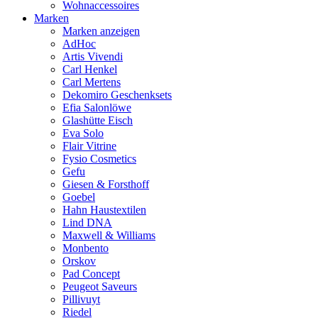
Wohnaccessoires
Marken
Marken anzeigen
AdHoc
Artis Vivendi
Carl Henkel
Carl Mertens
Dekomiro Geschenksets
Efia Salonlöwe
Glashütte Eisch
Eva Solo
Flair Vitrine
Fysio Cosmetics
Gefu
Giesen & Forsthoff
Goebel
Hahn Haustextilen
Lind DNA
Maxwell & Williams
Monbento
Orskov
Pad Concept
Peugeot Saveurs
Pillivuyt
Riedel