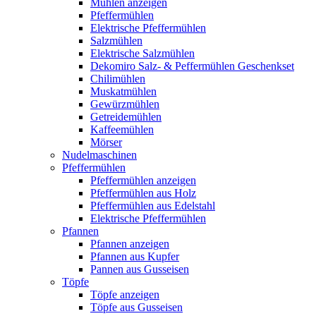
Mühlen anzeigen
Pfeffermühlen
Elektrische Pfeffermühlen
Salzmühlen
Elektrische Salzmühlen
Dekomiro Salz- & Peffermühlen Geschenkset
Chilimühlen
Muskatmühlen
Gewürzmühlen
Getreidemühlen
Kaffeemühlen
Mörser
Nudelmaschinen
Pfeffermühlen
Pfeffermühlen anzeigen
Pfeffermühlen aus Holz
Pfeffermühlen aus Edelstahl
Elektrische Pfeffermühlen
Pfannen
Pfannen anzeigen
Pfannen aus Kupfer
Pannen aus Gusseisen
Töpfe
Töpfe anzeigen
Töpfe aus Gusseisen