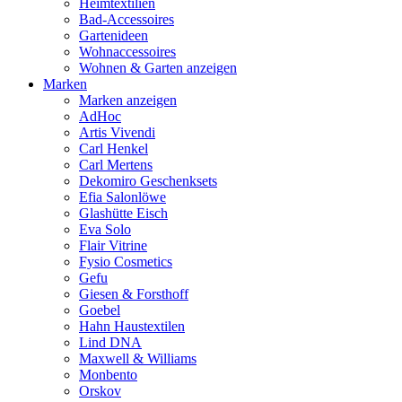
Heimtextilien
Bad-Accessoires
Gartenideen
Wohnaccessoires
Wohnen & Garten anzeigen
Marken
Marken anzeigen
AdHoc
Artis Vivendi
Carl Henkel
Carl Mertens
Dekomiro Geschenksets
Efia Salonlöwe
Glashütte Eisch
Eva Solo
Flair Vitrine
Fysio Cosmetics
Gefu
Giesen & Forsthoff
Goebel
Hahn Haustextilen
Lind DNA
Maxwell & Williams
Monbento
Orskov