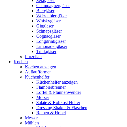
Sektgläser
Champagnergläser
Biergläser
Weizenbiergläser
Whiskygläser
Gingläser
Schnapsgläser
Cognacgläser
Longdrinkgläser
Limonadengläser
Trinkgläser
Porzellan
Kochen
Kochen anzeigen
Auflaufformen
Küchenhelfer
Küchenhelfer anzeigen
Flambierbrenner
Löffel & Pfannenwender
Mörser
Salate & Rohkost Helfer
Dressing Shaker & Flaschen
Reiben & Hobel
Messer
Mühlen