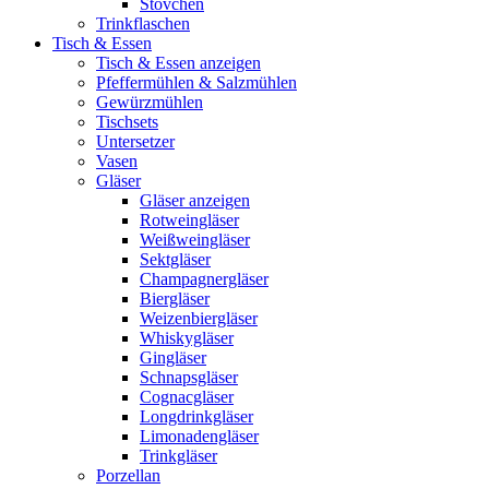
Stövchen
Trinkflaschen
Tisch & Essen
Tisch & Essen anzeigen
Pfeffermühlen & Salzmühlen
Gewürzmühlen
Tischsets
Untersetzer
Vasen
Gläser
Gläser anzeigen
Rotweingläser
Weißweingläser
Sektgläser
Champagnergläser
Biergläser
Weizenbiergläser
Whiskygläser
Gingläser
Schnapsgläser
Cognacgläser
Longdrinkgläser
Limonadengläser
Trinkgläser
Porzellan