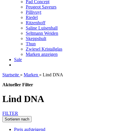
Pad Concept
Peugeot Saveurs
Pillivuyt
Riedel
Ritzenhoff
Saline Luisenhall
Seltmann Weiden
Skeppshult
Thun
Zwiesel Kristallglas
Marken anzeigen
Sale
Startseite
»
Marken
»
Lind DNA
Aktueller Filter
Lind DNA
FILTER
Sortieren nach
Preis aufsteigend