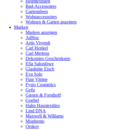
Heimtextilien
Bad-Accessoires
Gartenideen
Wohnaccessoires
Wohnen & Garten anzeigen
Marken
Marken anzeigen
AdHoc
Artis Vivendi
Carl Henkel
Carl Mertens
Dekomiro Geschenksets
Efia Salonlöwe
Glashütte Eisch
Eva Solo
Flair Vitrine
Fysio Cosmetics
Gefu
Giesen & Forsthoff
Goebel
Hahn Haustextilen
Lind DNA
Maxwell & Williams
Monbento
Orskov