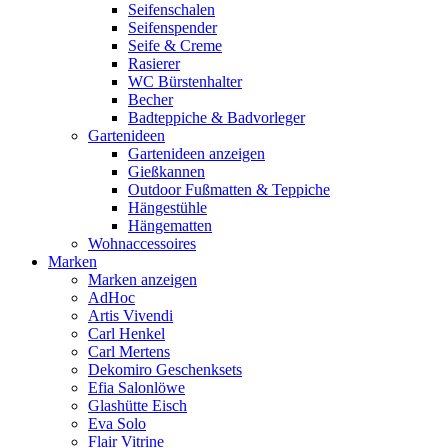
Seifenschalen
Seifenspender
Seife & Creme
Rasierer
WC Bürstenhalter
Becher
Badteppiche & Badvorleger
Gartenideen
Gartenideen anzeigen
Gießkannen
Outdoor Fußmatten & Teppiche
Hängestühle
Hängematten
Wohnaccessoires
Marken
Marken anzeigen
AdHoc
Artis Vivendi
Carl Henkel
Carl Mertens
Dekomiro Geschenksets
Efia Salonlöwe
Glashütte Eisch
Eva Solo
Flair Vitrine