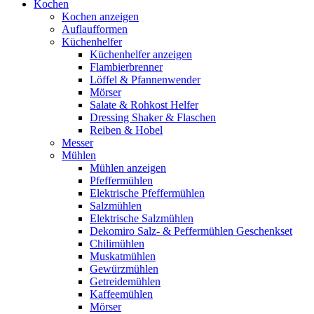
Kochen
Kochen anzeigen
Auflaufformen
Küchenhelfer
Küchenhelfer anzeigen
Flambierbrenner
Löffel & Pfannenwender
Mörser
Salate & Rohkost Helfer
Dressing Shaker & Flaschen
Reiben & Hobel
Messer
Mühlen
Mühlen anzeigen
Pfeffermühlen
Elektrische Pfeffermühlen
Salzmühlen
Elektrische Salzmühlen
Dekomiro Salz- & Peffermühlen Geschenkset
Chilimühlen
Muskatmühlen
Gewürzmühlen
Getreidemühlen
Kaffeemühlen
Mörser