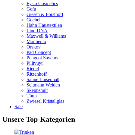
Fysio Cosmetics
Gefu
Giesen & Forsthoff
Goebel
Hahn Haustextilen
Lind DNA
Maxwell & Williams
Monbento
Orskov
Pad Concept
Peugeot Saveurs
Pillivuyt
Riedel
Ritzenhoff
Saline Luisenhall
Seltmann Weiden
Skeppshult
Thun
Zwiesel Kristallglas
Sale
Unsere Top-Kategorien