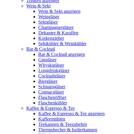
Trinken anzeigen
Wein & Sekt
Wein & Sekt anzeigen
Weingläser
Sektgläser
Champagnergläser
Dekanter & Karaffen
Korkenzieher
Sektkühler & Weinkühler
Bar & Cocktail
Bar & Cocktail anzeigen
Gingläser
Whyskigläser
Longdrinkgläser
Cocktailgläser
Biergläser
Schnapsgläser
Cognacgläser
Flaschenöffner
Flaschenkühler
Kaffee & Espresso & Tee
Kaffee & Espresso & Tee anzeigen
Kaffeemühlen
Teekannen & Teezubehör
Thermobecher & Isolierkannen