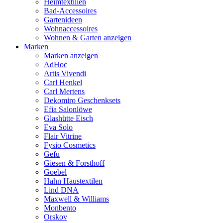
Heimtextilien
Bad-Accessoires
Gartenideen
Wohnaccessoires
Wohnen & Garten anzeigen
Marken
Marken anzeigen
AdHoc
Artis Vivendi
Carl Henkel
Carl Mertens
Dekomiro Geschenksets
Efia Salonlöwe
Glashütte Eisch
Eva Solo
Flair Vitrine
Fysio Cosmetics
Gefu
Giesen & Forsthoff
Goebel
Hahn Haustextilen
Lind DNA
Maxwell & Williams
Monbento
Orskov