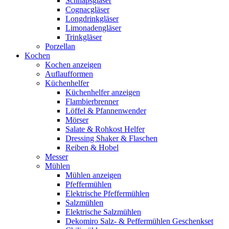
Schnapsgläser
Cognacgläser
Longdrinkgläser
Limonadengläser
Trinkgläser
Porzellan
Kochen
Kochen anzeigen
Auflaufformen
Küchenhelfer
Küchenhelfer anzeigen
Flambierbrenner
Löffel & Pfannenwender
Mörser
Salate & Rohkost Helfer
Dressing Shaker & Flaschen
Reiben & Hobel
Messer
Mühlen
Mühlen anzeigen
Pfeffermühlen
Elektrische Pfeffermühlen
Salzmühlen
Elektrische Salzmühlen
Dekomiro Salz- & Peffermühlen Geschenkset