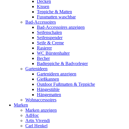
Decken
Kissen
Teppiche & Matten
Fussmatten waschbar
Bad-Accessoires
Bad-Accessoires anzeigen
Seifenschalen
Seifenspender
Seife & Creme
Rasierer
WC Bürstenhalter
Becher
Badteppiche & Badvorleger
Gartenideen
Gartenideen anzeigen
Gießkannen
Outdoor Fußmatten & Teppiche
Hängestühle
Hängematten
Wohnaccessoires
Marken
Marken anzeigen
AdHoc
Artis Vivendi
Carl Henkel