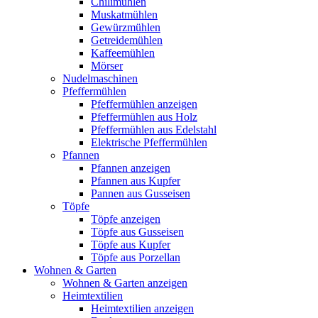
Chilimühlen
Muskatmühlen
Gewürzmühlen
Getreidemühlen
Kaffeemühlen
Mörser
Nudelmaschinen
Pfeffermühlen
Pfeffermühlen anzeigen
Pfeffermühlen aus Holz
Pfeffermühlen aus Edelstahl
Elektrische Pfeffermühlen
Pfannen
Pfannen anzeigen
Pfannen aus Kupfer
Pannen aus Gusseisen
Töpfe
Töpfe anzeigen
Töpfe aus Gusseisen
Töpfe aus Kupfer
Töpfe aus Porzellan
Wohnen & Garten
Wohnen & Garten anzeigen
Heimtextilien
Heimtextilien anzeigen