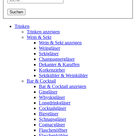
Suchen
Trinken
Trinken anzeigen
Wein & Sekt
Wein & Sekt anzeigen
Weingläser
Sektgläser
Champagnergläser
Dekanter & Karaffen
Korkenzieher
Sektkühler & Weinkühler
Bar & Cocktail
Bar & Cocktail anzeigen
Gingläser
Whyskigläser
Longdrinkgläser
Cocktailgläser
Biergläser
Schnapsgläser
Cognacgläser
Flaschenöffner
Flaschenkühler