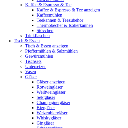
Kaffee & Espresso & Tee
Kaffee & Espresso & Tee anzeigen
Kaffeemühlen
Teekannen & Teezubehör
Thermobecher & Isolierkannen
Stövchen
Trinkflaschen
Tisch & Essen
Tisch & Essen anzeigen
Pfeffermühlen & Salzmühlen
Gewürzmühlen
Tischsets
Untersetzer
Vasen
Gläser
Gläser anzeigen
Rotweingläser
Weißweingläser
Sektgläser
Champagnergläser
Biergläser
Weizenbiergläser
Whiskygläser
Gingläser