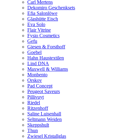
Carl Mertens
Dekomiro Geschenksets
Efia Salonlöwe
Glashütte Eisch
Eva Solo
Flair Vitrine
Fysio Cosmetics
Gefu
Giesen & Forsthoff
Goebel
Hahn Haustextilen
Lind DNA
Maxwell & Williams
Monbento
Orskov
Pad Concept
Peugeot Saveurs
Pillivuyt
Riedel
Ritzenhoff
Saline Luisenhall
Seltmann Weiden
Skeppshult
Thun
Zwiesel Kristallglas