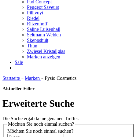
Pad Concept
Peugeot Saveurs
Pillivuyt
Riedel
Ritzenhoff
Saline Luisenhall
Seltmann Weiden
Skeppshult
Thun
Zwiesel Kristallglas
Marken anzeigen
Sale
Startseite
»
Marken
»
Fysio Cosmetics
Aktueller Filter
Erweiterte Suche
Die Suche ergab keine genauen Treffer.
Möchten Sie noch einmal suchen?
Möchten Sie noch einmal suchen?