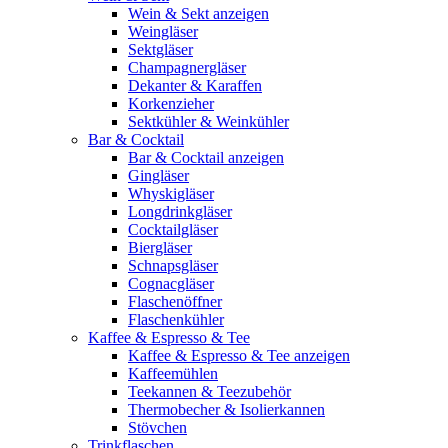
Wein & Sekt anzeigen
Weingläser
Sektgläser
Champagnergläser
Dekanter & Karaffen
Korkenzieher
Sektkühler & Weinkühler
Bar & Cocktail
Bar & Cocktail anzeigen
Gingläser
Whyskigläser
Longdrinkgläser
Cocktailgläser
Biergläser
Schnapsgläser
Cognacgläser
Flaschenöffner
Flaschenkühler
Kaffee & Espresso & Tee
Kaffee & Espresso & Tee anzeigen
Kaffeemühlen
Teekannen & Teezubehör
Thermobecher & Isolierkannen
Stövchen
Trinkflaschen