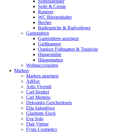
Seifenspender
Seife & Creme
Rasierer
WC Bürstenhalter
Becher
Badteppiche & Badvorleger
Gartenideen
Gartenideen anzeigen
Gießkannen
Outdoor Fußmatten & Teppiche
Hängestühle
Hängematten
Wohnaccessoires
Marken
Marken anzeigen
AdHoc
Artis Vivendi
Carl Henkel
Carl Mertens
Dekomiro Geschenksets
Efia Salonlöwe
Glashütte Eisch
Eva Solo
Flair Vitrine
Fysio Cosmetics