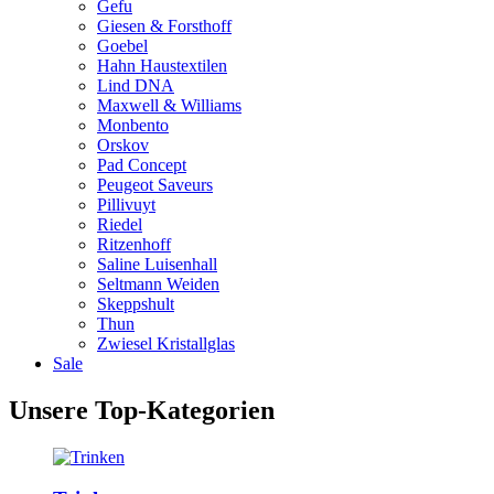
Gefu
Giesen & Forsthoff
Goebel
Hahn Haustextilen
Lind DNA
Maxwell & Williams
Monbento
Orskov
Pad Concept
Peugeot Saveurs
Pillivuyt
Riedel
Ritzenhoff
Saline Luisenhall
Seltmann Weiden
Skeppshult
Thun
Zwiesel Kristallglas
Sale
Unsere Top-Kategorien