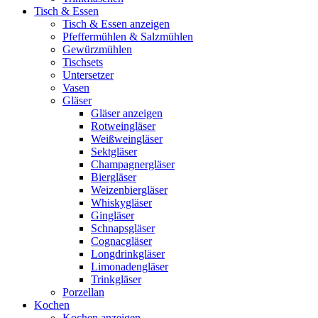
Tisch & Essen
Tisch & Essen anzeigen
Pfeffermühlen & Salzmühlen
Gewürzmühlen
Tischsets
Untersetzer
Vasen
Gläser
Gläser anzeigen
Rotweingläser
Weißweingläser
Sektgläser
Champagnergläser
Biergläser
Weizenbiergläser
Whiskygläser
Gingläser
Schnapsgläser
Cognacgläser
Longdrinkgläser
Limonadengläser
Trinkgläser
Porzellan
Kochen
Kochen anzeigen