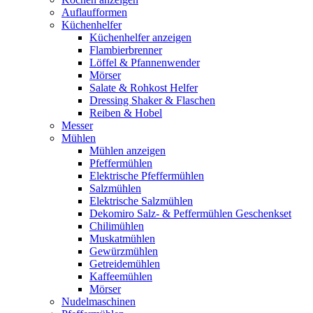
Auflaufformen
Küchenhelfer
Küchenhelfer anzeigen
Flambierbrenner
Löffel & Pfannenwender
Mörser
Salate & Rohkost Helfer
Dressing Shaker & Flaschen
Reiben & Hobel
Messer
Mühlen
Mühlen anzeigen
Pfeffermühlen
Elektrische Pfeffermühlen
Salzmühlen
Elektrische Salzmühlen
Dekomiro Salz- & Peffermühlen Geschenkset
Chilimühlen
Muskatmühlen
Gewürzmühlen
Getreidemühlen
Kaffeemühlen
Mörser
Nudelmaschinen