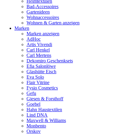
Heimtextilien
Bad-Accessoires
Gartenideen
Wohnaccessoires
Wohnen & Garten anzeigen
Marken
Marken anzeigen
AdHoc
Artis Vivendi
Carl Henkel
Carl Mertens
Dekomiro Geschenksets
Efia Salonlöwe
Glashütte Eisch
Eva Solo
Flair Vitrine
Fysio Cosmetics
Gefu
Giesen & Forsthoff
Goebel
Hahn Haustextilen
Lind DNA
Maxwell & Williams
Monbento
Orskov