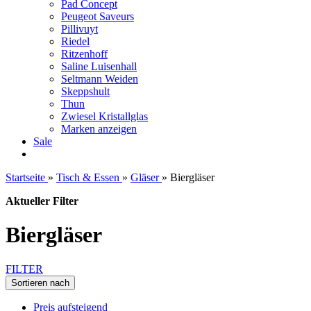
Pad Concept
Peugeot Saveurs
Pillivuyt
Riedel
Ritzenhoff
Saline Luisenhall
Seltmann Weiden
Skeppshult
Thun
Zwiesel Kristallglas
Marken anzeigen
Sale
Startseite
»
Tisch & Essen
»
Gläser
»
Biergläser
Aktueller Filter
Biergläser
FILTER
Sortieren nach
Preis aufsteigend