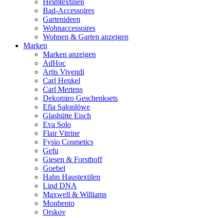
Heimtextilien
Bad-Accessoires
Gartenideen
Wohnaccessoires
Wohnen & Garten anzeigen
Marken
Marken anzeigen
AdHoc
Artis Vivendi
Carl Henkel
Carl Mertens
Dekomiro Geschenksets
Efia Salonlöwe
Glashütte Eisch
Eva Solo
Flair Vitrine
Fysio Cosmetics
Gefu
Giesen & Forsthoff
Goebel
Hahn Haustextilen
Lind DNA
Maxwell & Williams
Monbento
Orskov