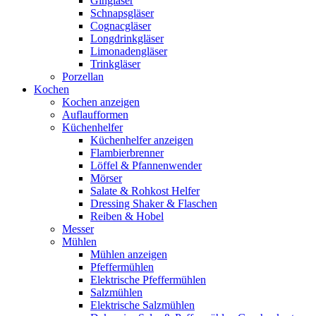
Gingläser
Schnapsgläser
Cognacgläser
Longdrinkgläser
Limonadengläser
Trinkgläser
Porzellan
Kochen
Kochen anzeigen
Auflaufformen
Küchenhelfer
Küchenhelfer anzeigen
Flambierbrenner
Löffel & Pfannenwender
Mörser
Salate & Rohkost Helfer
Dressing Shaker & Flaschen
Reiben & Hobel
Messer
Mühlen
Mühlen anzeigen
Pfeffermühlen
Elektrische Pfeffermühlen
Salzmühlen
Elektrische Salzmühlen