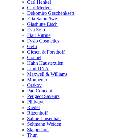
Carl Henkel
Carl Mertens
Dekomiro Geschenksets
Efia Salonlöwe
Glashütte Eisch
Eva Solo
Flair Vitrine
Fysio Cosmetics
Gefu
Giesen & Forsthoff
Goebel
Hahn Haustextilen
Lind DNA
Maxwell & Williams
Monbento
Orskov
Pad Concept
Peugeot Saveurs
Pillivuyt
Riedel
Ritzenhoff
Saline Luisenhall
Seltmann Weiden
Skeppshult
Thun