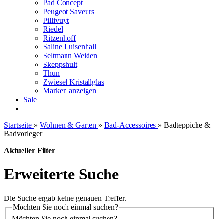
Pad Concept
Peugeot Saveurs
Pillivuyt
Riedel
Ritzenhoff
Saline Luisenhall
Seltmann Weiden
Skeppshult
Thun
Zwiesel Kristallglas
Marken anzeigen
Sale
Startseite
»
Wohnen & Garten
»
Bad-Accessoires
»
Badteppiche &
Badvorleger
Aktueller Filter
Erweiterte Suche
Die Suche ergab keine genauen Treffer.
Möchten Sie noch einmal suchen?
Möchten Sie noch einmal suchen?