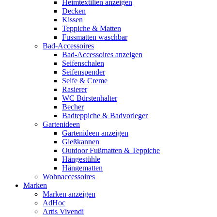
Heimtextilien anzeigen
Decken
Kissen
Teppiche & Matten
Fussmatten waschbar
Bad-Accessoires
Bad-Accessoires anzeigen
Seifenschalen
Seifenspender
Seife & Creme
Rasierer
WC Bürstenhalter
Becher
Badteppiche & Badvorleger
Gartenideen
Gartenideen anzeigen
Gießkannen
Outdoor Fußmatten & Teppiche
Hängestühle
Hängematten
Wohnaccessoires
Marken
Marken anzeigen
AdHoc
Artis Vivendi