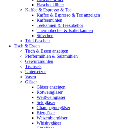
Flaschenkühler
Kaffee & Espresso & Tee
Kaffee & Espresso & Tee anzeigen
Kaffeemühlen
Teekannen & Teezubehör
Thermobecher & Isolierkannen
Stövchen
Trinkflaschen
Tisch & Essen
Tisch & Essen anzeigen
Pfeffermühlen & Salzmühlen
Gewürzmühlen
Tischsets
Untersetzer
Vasen
Gläser
Gläser anzeigen
Rotweingläser
Weißweingläser
Sektgläser
Champagnergläser
Biergläser
Weizenbiergläser
Whiskygläser