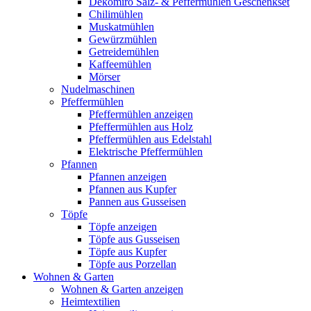
Dekomiro Salz- & Peffermühlen Geschenkset
Chilimühlen
Muskatmühlen
Gewürzmühlen
Getreidemühlen
Kaffeemühlen
Mörser
Nudelmaschinen
Pfeffermühlen
Pfeffermühlen anzeigen
Pfeffermühlen aus Holz
Pfeffermühlen aus Edelstahl
Elektrische Pfeffermühlen
Pfannen
Pfannen anzeigen
Pfannen aus Kupfer
Pannen aus Gusseisen
Töpfe
Töpfe anzeigen
Töpfe aus Gusseisen
Töpfe aus Kupfer
Töpfe aus Porzellan
Wohnen & Garten
Wohnen & Garten anzeigen
Heimtextilien