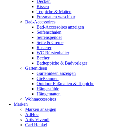
Decken
Kissen
Teppiche & Matten
Fussmatten waschbar
Bad-Accessoires
Bad-Accessoires anzeigen
Seifenschalen
Seifenspender
Seife & Creme
Rasierer
WC Bürstenhalter
Becher
Badteppiche & Badvorleger
Gartenideen
Gartenideen anzeigen
Gießkannen
Outdoor Fußmatten & Teppiche
Hängestühle
Hängematten
Wohnaccessoires
Marken
Marken anzeigen
AdHoc
Artis Vivendi
Carl Henkel