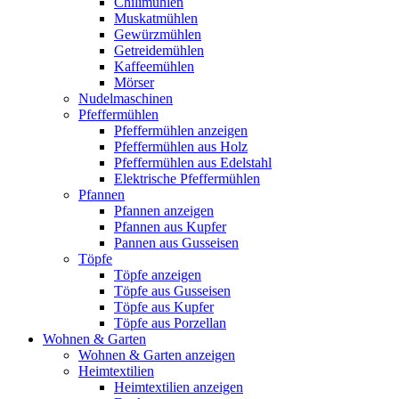
Chilimühlen
Muskatmühlen
Gewürzmühlen
Getreidemühlen
Kaffeemühlen
Mörser
Nudelmaschinen
Pfeffermühlen
Pfeffermühlen anzeigen
Pfeffermühlen aus Holz
Pfeffermühlen aus Edelstahl
Elektrische Pfeffermühlen
Pfannen
Pfannen anzeigen
Pfannen aus Kupfer
Pannen aus Gusseisen
Töpfe
Töpfe anzeigen
Töpfe aus Gusseisen
Töpfe aus Kupfer
Töpfe aus Porzellan
Wohnen & Garten
Wohnen & Garten anzeigen
Heimtextilien
Heimtextilien anzeigen