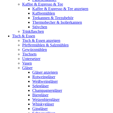
Kaffee & Espresso & Tee
Kaffee & Espresso & Tee anzeigen
Kaffeemühlen
Teekannen & Teezubehör
Thermobecher & Isolierkannen
Stövchen
Trinkflaschen
Tisch & Essen
Tisch & Essen anzeigen
Pfeffermühlen & Salzmühlen
Gewürzmühlen
Tischsets
Untersetzer
Vasen
Gläser
Gläser anzeigen
Rotweingläser
Weißweingläser
Sektgläser
Champagnergläser
Biergläser
Weizenbiergläser
Whiskygläser
Gingläser