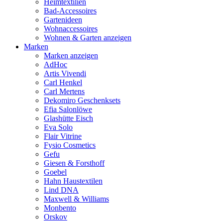
Heimtextilien
Bad-Accessoires
Gartenideen
Wohnaccessoires
Wohnen & Garten anzeigen
Marken
Marken anzeigen
AdHoc
Artis Vivendi
Carl Henkel
Carl Mertens
Dekomiro Geschenksets
Efia Salonlöwe
Glashütte Eisch
Eva Solo
Flair Vitrine
Fysio Cosmetics
Gefu
Giesen & Forsthoff
Goebel
Hahn Haustextilen
Lind DNA
Maxwell & Williams
Monbento
Orskov