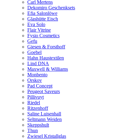
Carl Mertens
Dekomiro Geschenksets
Efia Salonlöwe
Glashütte Eisch
Eva Solo
Flair Vitrine
Fysio Cosmetics
Gefu
Giesen & Forsthoff
Goebel
Hahn Haustextilen
Lind DNA
Maxwell & Williams
Monbento
Orskov
Pad Concept
Peugeot Saveurs
Pillivuyt
Riedel
Ritzenhoff
Saline Luisenhall
Seltmann Weiden
Skeppshult
Thun
Zwiesel Kristallglas