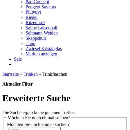
Pad Concept
Peugeot Saveurs
Pillivuyt
Riedel
Ritzenhoff
Saline Luisenhall
Seltmann Weiden
Skeppshult
Thun
Zwiesel Kristallglas
Marken anzeigen
Sale
Startseite
»
Trinken
»
Trinkflaschen
Aktueller Filter
Erweiterte Suche
Die Suche ergab keine genauen Treffer.
Möchten Sie noch einmal suchen?
Möchten Sie noch einmal suchen?