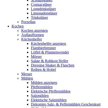
Schnapsgläser
Cognacgläser
Longdrinkgläser
Limonadengläser
Trinkgläser
Porzellan
Kochen
Kochen anzeigen
Auflaufformen
Küchenhelfer
Küchenhelfer anzeigen
Flambierbrenner
Löffel & Pfannenwender
Mörser
Salate & Rohkost Helfer
Dressing Shaker & Flaschen
Reiben & Hobel
Messer
Mühlen
Mühlen anzeigen
Pfeffermühlen
Elektrische Pfeffermühlen
Salzmühlen
Elektrische Salzmühlen
Dekomiro Salz- & Peffermühlen Geschenkset