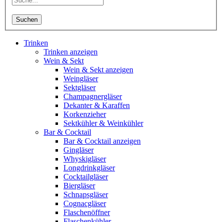
Suchen
Trinken
Trinken anzeigen
Wein & Sekt
Wein & Sekt anzeigen
Weingläser
Sektgläser
Champagnergläser
Dekanter & Karaffen
Korkenzieher
Sektkühler & Weinkühler
Bar & Cocktail
Bar & Cocktail anzeigen
Gingläser
Whyskigläser
Longdrinkgläser
Cocktailgläser
Biergläser
Schnapsgläser
Cognacgläser
Flaschenöffner
Flaschenkühler