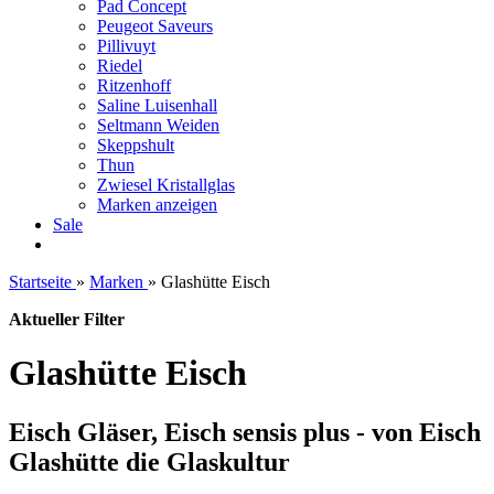
Pad Concept
Peugeot Saveurs
Pillivuyt
Riedel
Ritzenhoff
Saline Luisenhall
Seltmann Weiden
Skeppshult
Thun
Zwiesel Kristallglas
Marken anzeigen
Sale
Startseite
»
Marken
»
Glashütte Eisch
Aktueller Filter
Glashütte Eisch
Eisch Gläser, Eisch sensis plus - von Eisch
Glashütte die Glaskultur