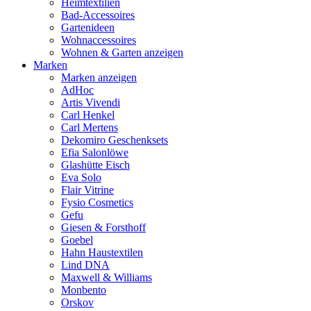
Heimtextilien
Bad-Accessoires
Gartenideen
Wohnaccessoires
Wohnen & Garten anzeigen
Marken
Marken anzeigen
AdHoc
Artis Vivendi
Carl Henkel
Carl Mertens
Dekomiro Geschenksets
Efia Salonlöwe
Glashütte Eisch
Eva Solo
Flair Vitrine
Fysio Cosmetics
Gefu
Giesen & Forsthoff
Goebel
Hahn Haustextilen
Lind DNA
Maxwell & Williams
Monbento
Orskov