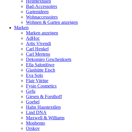
Heimtextilien
Bad-Accessoires
Gartenideen
Wohnaccessoires
Wohnen & Garten anzeigen
Marken
Marken anzeigen
AdHoc
Artis Vivendi
Carl Henkel
Carl Mertens
Dekomiro Geschenksets
Efia Salonlöwe
Glashütte Eisch
Eva Solo
Flair Vitrine
Fysio Cosmetics
Gefu
Giesen & Forsthoff
Goebel
Hahn Haustextilen
Lind DNA
Maxwell & Williams
Monbento
Orskov