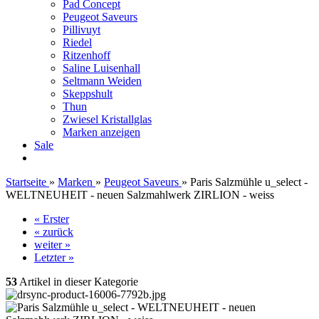
Pad Concept
Peugeot Saveurs
Pillivuyt
Riedel
Ritzenhoff
Saline Luisenhall
Seltmann Weiden
Skeppshult
Thun
Zwiesel Kristallglas
Marken anzeigen
Sale
Startseite
»
Marken
»
Peugeot Saveurs
»
Paris Salzmühle u_select -
WELTNEUHEIT - neuen Salzmahlwerk ZIRLION - weiss
« Erster
« zurück
weiter »
Letzter »
53
Artikel in dieser Kategorie