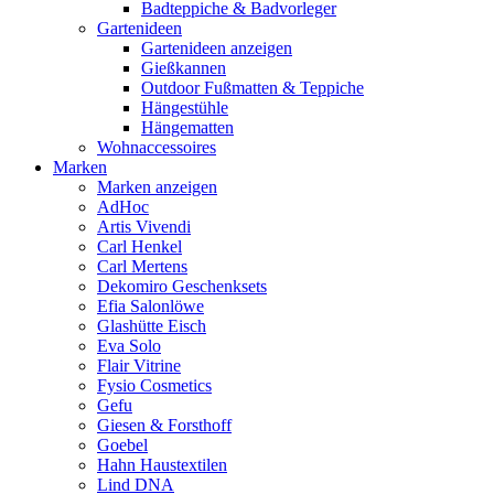
Badteppiche & Badvorleger
Gartenideen
Gartenideen anzeigen
Gießkannen
Outdoor Fußmatten & Teppiche
Hängestühle
Hängematten
Wohnaccessoires
Marken
Marken anzeigen
AdHoc
Artis Vivendi
Carl Henkel
Carl Mertens
Dekomiro Geschenksets
Efia Salonlöwe
Glashütte Eisch
Eva Solo
Flair Vitrine
Fysio Cosmetics
Gefu
Giesen & Forsthoff
Goebel
Hahn Haustextilen
Lind DNA