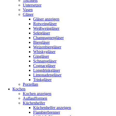
Tischsets
Untersetzer
Vasen
Gläser
Gläser anzeigen
Rotweingläser
Weißweingläser
Sektgläser
Champagnergläser
Biergläser
Weizenbiergläser
Whiskygläser
Gingläser
Schnapsgläser
Cognacgläser
Longdrinkgläser
Limonadengläser
Trinkgläser
Porzellan
Kochen
Kochen anzeigen
Auflaufformen
Küchenhelfer
Küchenhelfer anzeigen
Flambierbrenner