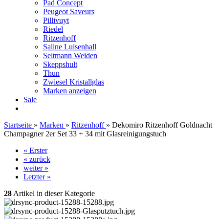
Pad Concept
Peugeot Saveurs
Pillivuyt
Riedel
Ritzenhoff
Saline Luisenhall
Seltmann Weiden
Skeppshult
Thun
Zwiesel Kristallglas
Marken anzeigen
Sale
Startseite
»
Marken
»
Ritzenhoff
»
Dekomiro Ritzenhoff Goldnacht
Champagner 2er Set 33 + 34 mit Glasreinigungstuch
« Erster
« zurück
weiter »
Letzter »
28
Artikel in dieser Kategorie