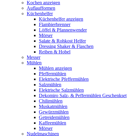
Kochen anzeigen
Auflaufformen
Küchenhelfer
Küchenhelfer anzeigen
Flambierbrenner
Löffel & Pfannenwender
Mörser
Salate & Rohkost Helfer
Dressing Shaker & Flaschen
Reiben & Hobel
Messer
Mühlen
Mühlen anzeigen
Pfeffermühlen
Elektrische Pfeffermühlen
Salzmühlen
Elektrische Salzmühlen
Dekomiro Salz- & Peffermühlen Geschenkset
Chilimühlen
Muskatmühlen
Gewürzmühlen
Getreidemühlen
Kaffeemühlen
Mörser
Nudelmaschinen