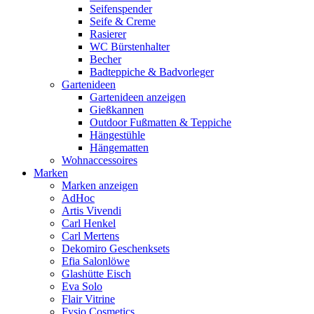
Seifenspender
Seife & Creme
Rasierer
WC Bürstenhalter
Becher
Badteppiche & Badvorleger
Gartenideen
Gartenideen anzeigen
Gießkannen
Outdoor Fußmatten & Teppiche
Hängestühle
Hängematten
Wohnaccessoires
Marken
Marken anzeigen
AdHoc
Artis Vivendi
Carl Henkel
Carl Mertens
Dekomiro Geschenksets
Efia Salonlöwe
Glashütte Eisch
Eva Solo
Flair Vitrine
Fysio Cosmetics