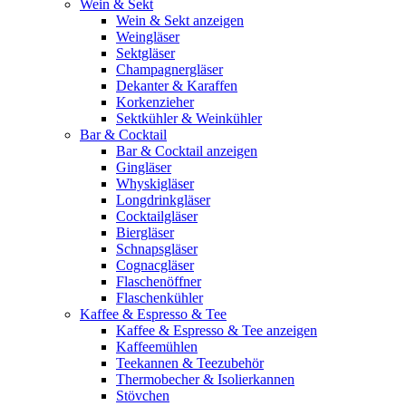
Wein & Sekt
Wein & Sekt anzeigen
Weingläser
Sektgläser
Champagnergläser
Dekanter & Karaffen
Korkenzieher
Sektkühler & Weinkühler
Bar & Cocktail
Bar & Cocktail anzeigen
Gingläser
Whyskigläser
Longdrinkgläser
Cocktailgläser
Biergläser
Schnapsgläser
Cognacgläser
Flaschenöffner
Flaschenkühler
Kaffee & Espresso & Tee
Kaffee & Espresso & Tee anzeigen
Kaffeemühlen
Teekannen & Teezubehör
Thermobecher & Isolierkannen
Stövchen