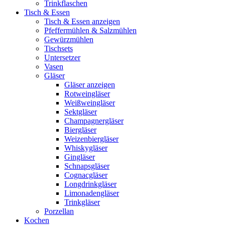
Trinkflaschen
Tisch & Essen
Tisch & Essen anzeigen
Pfeffermühlen & Salzmühlen
Gewürzmühlen
Tischsets
Untersetzer
Vasen
Gläser
Gläser anzeigen
Rotweingläser
Weißweingläser
Sektgläser
Champagnergläser
Biergläser
Weizenbiergläser
Whiskygläser
Gingläser
Schnapsgläser
Cognacgläser
Longdrinkgläser
Limonadengläser
Trinkgläser
Porzellan
Kochen