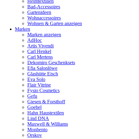
Heimtextilien
Bad-Accessoires
Gartenideen
Wohnaccessoires
Wohnen & Garten anzeigen
Marken
Marken anzeigen
AdHoc
Artis Vivendi
Carl Henkel
Carl Mertens
Dekomiro Geschenksets
Efia Salonlöwe
Glashütte Eisch
Eva Solo
Flair Vitrine
Fysio Cosmetics
Gefu
Giesen & Forsthoff
Goebel
Hahn Haustextilen
Lind DNA
Maxwell & Williams
Monbento
Orskov