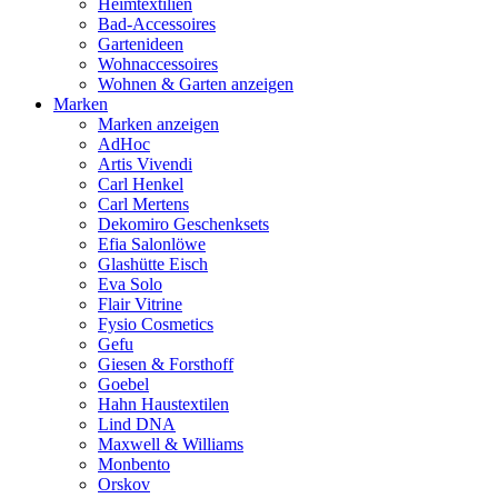
Heimtextilien
Bad-Accessoires
Gartenideen
Wohnaccessoires
Wohnen & Garten anzeigen
Marken
Marken anzeigen
AdHoc
Artis Vivendi
Carl Henkel
Carl Mertens
Dekomiro Geschenksets
Efia Salonlöwe
Glashütte Eisch
Eva Solo
Flair Vitrine
Fysio Cosmetics
Gefu
Giesen & Forsthoff
Goebel
Hahn Haustextilen
Lind DNA
Maxwell & Williams
Monbento
Orskov