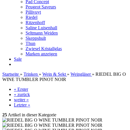
Pad Concept
Peugeot Saveurs
Pillivuyt
Riedel
Ritzenhoff
Saline Luisenhall
Seltmann Weiden
Skeppshult
Thun
Zwiesel Kristallglas
Marken anzeigen
Sale
Startseite
»
Trinken
»
Wein & Sekt
»
Weingläser
»
RIEDEL BIG O
WINE TUMBLER PINOT NOIR
« Erster
« zurück
weiter »
Letzter »
25
Artikel in dieser Kategorie