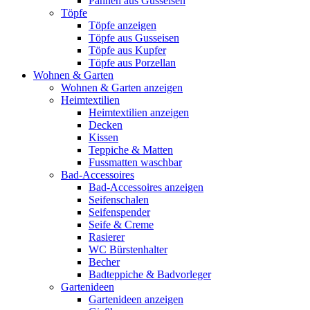
Pannen aus Gusseisen
Töpfe
Töpfe anzeigen
Töpfe aus Gusseisen
Töpfe aus Kupfer
Töpfe aus Porzellan
Wohnen & Garten
Wohnen & Garten anzeigen
Heimtextilien
Heimtextilien anzeigen
Decken
Kissen
Teppiche & Matten
Fussmatten waschbar
Bad-Accessoires
Bad-Accessoires anzeigen
Seifenschalen
Seifenspender
Seife & Creme
Rasierer
WC Bürstenhalter
Becher
Badteppiche & Badvorleger
Gartenideen
Gartenideen anzeigen