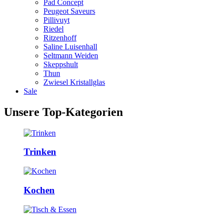
Pad Concept
Peugeot Saveurs
Pillivuyt
Riedel
Ritzenhoff
Saline Luisenhall
Seltmann Weiden
Skeppshult
Thun
Zwiesel Kristallglas
Sale
Unsere Top-Kategorien
Trinken
Kochen