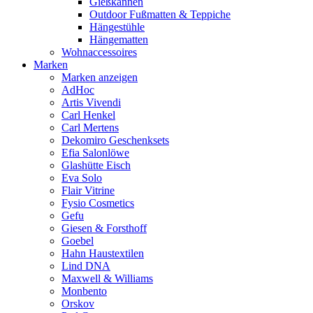
Gießkannen
Outdoor Fußmatten & Teppiche
Hängestühle
Hängematten
Wohnaccessoires
Marken
Marken anzeigen
AdHoc
Artis Vivendi
Carl Henkel
Carl Mertens
Dekomiro Geschenksets
Efia Salonlöwe
Glashütte Eisch
Eva Solo
Flair Vitrine
Fysio Cosmetics
Gefu
Giesen & Forsthoff
Goebel
Hahn Haustextilen
Lind DNA
Maxwell & Williams
Monbento
Orskov