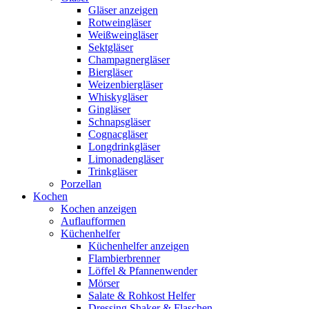
Gläser anzeigen
Rotweingläser
Weißweingläser
Sektgläser
Champagnergläser
Biergläser
Weizenbiergläser
Whiskygläser
Gingläser
Schnapsgläser
Cognacgläser
Longdrinkgläser
Limonadengläser
Trinkgläser
Porzellan
Kochen
Kochen anzeigen
Auflaufformen
Küchenhelfer
Küchenhelfer anzeigen
Flambierbrenner
Löffel & Pfannenwender
Mörser
Salate & Rohkost Helfer
Dressing Shaker & Flaschen