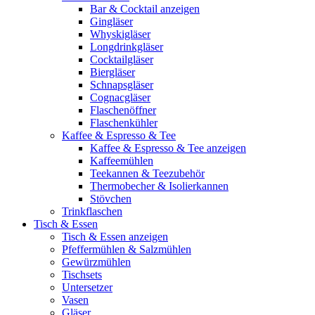
Bar & Cocktail anzeigen
Gingläser
Whyskigläser
Longdrinkgläser
Cocktailgläser
Biergläser
Schnapsgläser
Cognacgläser
Flaschenöffner
Flaschenkühler
Kaffee & Espresso & Tee
Kaffee & Espresso & Tee anzeigen
Kaffeemühlen
Teekannen & Teezubehör
Thermobecher & Isolierkannen
Stövchen
Trinkflaschen
Tisch & Essen
Tisch & Essen anzeigen
Pfeffermühlen & Salzmühlen
Gewürzmühlen
Tischsets
Untersetzer
Vasen
Gläser