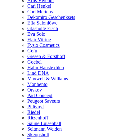
Artis Vivendi
Carl Henkel
Carl Mertens
Dekomiro Geschenksets
Efia Salonlöwe
Glashütte Eisch
Eva Solo
Flair Vitrine
Fysio Cosmetics
Gefu
Giesen & Forsthoff
Goebel
Hahn Haustextilen
Lind DNA
Maxwell & Williams
Monbento
Orskov
Pad Concept
Peugeot Saveurs
Pillivuyt
Riedel
Ritzenhoff
Saline Luisenhall
Seltmann Weiden
Skeppshult