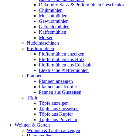
Dekomiro Salz- & Peffermühlen Geschenkset
Chilimühlen
Muskatmühlen
Gewürzmühlen
Getreidemühlen
Kaffeemühlen
Mörser
Nudelmaschinen
Pfeffermühlen
Pfeffermühlen anzeigen
Pfeffermühlen aus Holz
Pfeffermühlen aus Edelstahl
Elektrische Pfeffermühlen
Pfannen
Pfannen anzeigen
Pfannen aus Kupfer
Pannen aus Gusseisen
Töpfe
Töpfe anzeigen
Töpfe aus Gusseisen
Töpfe aus Kupfer
Töpfe aus Porzellan
Wohnen & Garten
Wohnen & Garten anzeigen
Heimtextilien