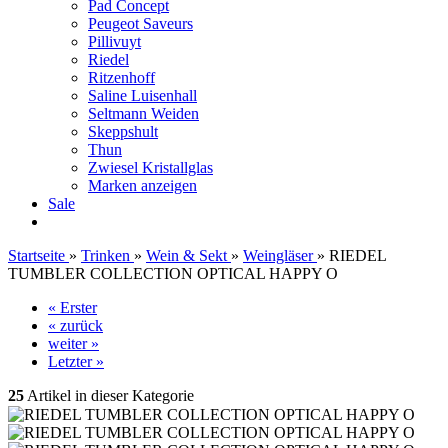
Pad Concept
Peugeot Saveurs
Pillivuyt
Riedel
Ritzenhoff
Saline Luisenhall
Seltmann Weiden
Skeppshult
Thun
Zwiesel Kristallglas
Marken anzeigen
Sale
Startseite
»
Trinken
»
Wein & Sekt
»
Weingläser
»
RIEDEL
TUMBLER COLLECTION OPTICAL HAPPY O
« Erster
« zurück
weiter »
Letzter »
25
Artikel in dieser Kategorie