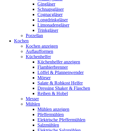
Gingläser
Schnapsgläser
Cognacgläser
Longdrinkgläser
Limonadengläser
Trinkgläser
Porzellan
Kochen
Kochen anzeigen
Auflaufformen
Küchenhelfer
Küchenhelfer anzeigen
Flambierbrenner
Löffel & Pfannenwender
Mörser
Salate & Rohkost Helfer
Dressing Shaker & Flaschen
Reiben & Hobel
Messer
Mühlen
Mühlen anzeigen
Pfeffermühlen
Elektrische Pfeffermühlen
Salzmühlen
Elektrische Salzmühlen