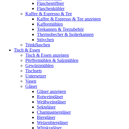
Flaschenöffner
Flaschenkühler
Kaffee & Espresso & Tee
Kaffee & Espresso & Tee anzeigen
Kaffeemühlen
Teekannen & Teezubehör
Thermobecher & Isolierkannen
Stövchen
Trinkflaschen
Tisch & Essen
Tisch & Essen anzeigen
Pfeffermühlen & Salzmühlen
Gewürzmühlen
Tischsets
Untersetzer
Vasen
Gläser
Gläser anzeigen
Rotweingläser
Weißweingläser
Sektgläser
Champagnergläser
Biergläser
Weizenbiergläser
Whiskygläser