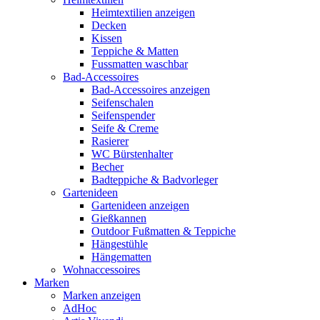
Heimtextilien anzeigen
Decken
Kissen
Teppiche & Matten
Fussmatten waschbar
Bad-Accessoires
Bad-Accessoires anzeigen
Seifenschalen
Seifenspender
Seife & Creme
Rasierer
WC Bürstenhalter
Becher
Badteppiche & Badvorleger
Gartenideen
Gartenideen anzeigen
Gießkannen
Outdoor Fußmatten & Teppiche
Hängestühle
Hängematten
Wohnaccessoires
Marken
Marken anzeigen
AdHoc