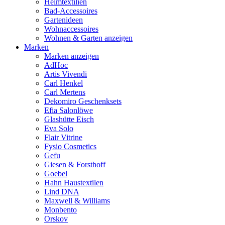
Heimtextilien
Bad-Accessoires
Gartenideen
Wohnaccessoires
Wohnen & Garten anzeigen
Marken
Marken anzeigen
AdHoc
Artis Vivendi
Carl Henkel
Carl Mertens
Dekomiro Geschenksets
Efia Salonlöwe
Glashütte Eisch
Eva Solo
Flair Vitrine
Fysio Cosmetics
Gefu
Giesen & Forsthoff
Goebel
Hahn Haustextilen
Lind DNA
Maxwell & Williams
Monbento
Orskov