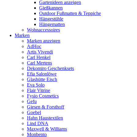
Gartenideen anzeigen
Gießkannen
Outdoor Fußmatten & Teppiche
Hängestühle
Hängematten
Wohnaccessoires
Marken
Marken anzeigen
AdHoc
Artis Vivendi
Carl Henkel
Carl Mertens
Dekomiro Geschenksets
Efia Salonlöwe
Glashütte Eisch
Eva Solo
Flair Vitrine
Fysio Cosmetics
Gefu
Giesen & Forsthoff
Goebel
Hahn Haustextilen
Lind DNA
Maxwell & Williams
Monbento