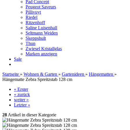
Pad Concept
Peugeot Saveurs
Pillivuyt
Riedel
Ritzenhoff
Saline Luisenhall
Seltmann Weiden
Skeppshult
Thun
Zwiesel Kristallglas
Marken anzeigen
Sale
Startseite
»
Wohnen & Garten
»
Gartenideen
»
Hängematten
»
Hängematte Zebra Spreitzstab 128 cm
« Erster
« zurück
weiter »
Letzter »
28
Artikel in dieser Kategorie