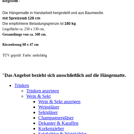
hergestellt -
Die Hängematte in Handarbeit hergestellt und aus Baumwolle.
mit Spreizstab 128 cm
Die empfohlene Belastungsgrenze ist
180 kg
Liegefläche ca
. 250 x
130 cm
,
Gesamtlänge von ca.
340 cm
.
Kissenbezug 60 x 47 cm
TÜV geprüft Farbe: mehrfabig
"
Das Angebot bezieht sich ausschließlich auf die Hängematte.
Trinken
Trinken anzeigen
Wein & Sekt
Wein & Sekt anzeigen
Weingläser
Sektgläser
Champagnergläser
Dekanter & Karaffen
Korkenzieher
Sektkühler & Weinkühler