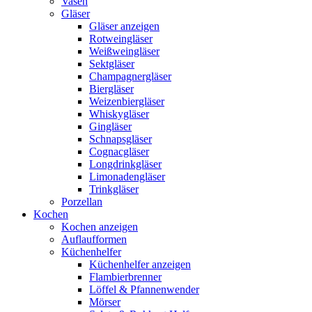
Vasen
Gläser
Gläser anzeigen
Rotweingläser
Weißweingläser
Sektgläser
Champagnergläser
Biergläser
Weizenbiergläser
Whiskygläser
Gingläser
Schnapsgläser
Cognacgläser
Longdrinkgläser
Limonadengläser
Trinkgläser
Porzellan
Kochen
Kochen anzeigen
Auflaufformen
Küchenhelfer
Küchenhelfer anzeigen
Flambierbrenner
Löffel & Pfannenwender
Mörser