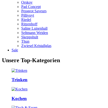
Orskov
Pad Concept
Peugeot Saveurs
Pillivuyt
Riedel
Ritzenhoff
Saline Luisenhall
Seltmann Weiden
Skeppshult
Thun
Zwiesel Kristallglas
Sale
Unsere Top-Kategorien
Trinken
Kochen