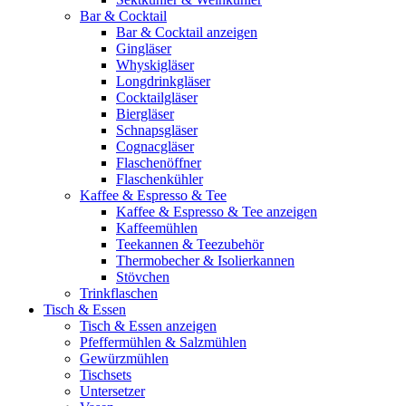
Bar & Cocktail
Bar & Cocktail anzeigen
Gingläser
Whyskigläser
Longdrinkgläser
Cocktailgläser
Biergläser
Schnapsgläser
Cognacgläser
Flaschenöffner
Flaschenkühler
Kaffee & Espresso & Tee
Kaffee & Espresso & Tee anzeigen
Kaffeemühlen
Teekannen & Teezubehör
Thermobecher & Isolierkannen
Stövchen
Trinkflaschen
Tisch & Essen
Tisch & Essen anzeigen
Pfeffermühlen & Salzmühlen
Gewürzmühlen
Tischsets
Untersetzer