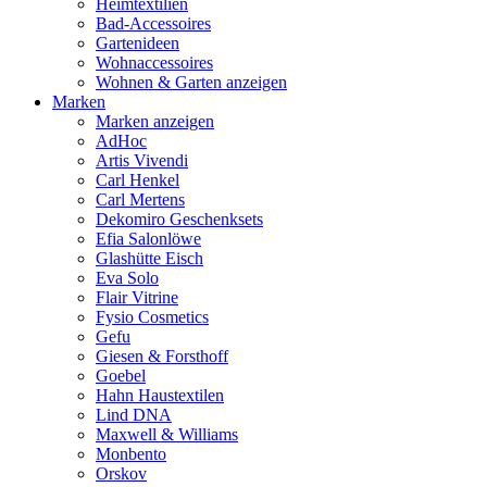
Heimtextilien
Bad-Accessoires
Gartenideen
Wohnaccessoires
Wohnen & Garten anzeigen
Marken
Marken anzeigen
AdHoc
Artis Vivendi
Carl Henkel
Carl Mertens
Dekomiro Geschenksets
Efia Salonlöwe
Glashütte Eisch
Eva Solo
Flair Vitrine
Fysio Cosmetics
Gefu
Giesen & Forsthoff
Goebel
Hahn Haustextilen
Lind DNA
Maxwell & Williams
Monbento
Orskov